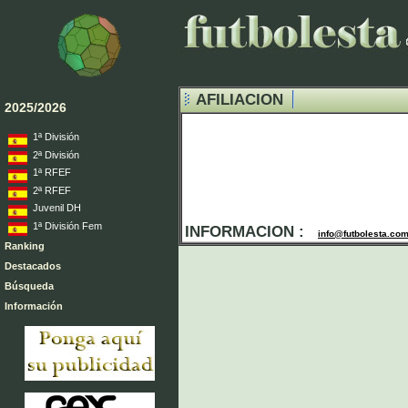
AFILIACION
2025/2026
1ª División
2ª División
1ª RFEF
2ª RFEF
Juvenil DH
1ª División Fem
INFORMACION :
info@futbolesta.co
Ranking
Destacados
Búsqueda
Información